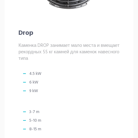
Drop
Каменка DROP занимает мало места и вмещает
рекордных 55 кг камней для каменок навесного
типа
4.5 kW
6 kW
9 kW
3-7 m
5-10 m
8-15 m