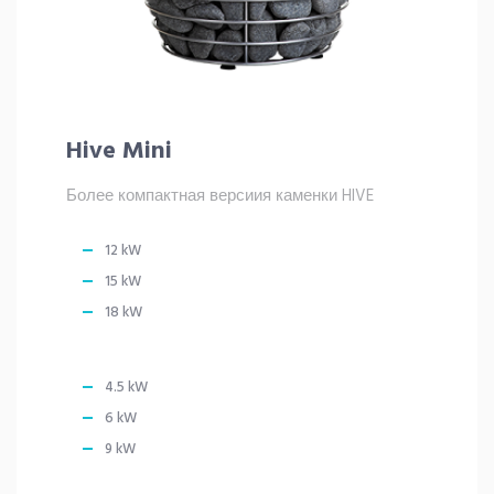
Hive Mini
Более компактная версиия каменки HIVE
12 kW
15 kW
18 kW
4.5 kW
6 kW
9 kW